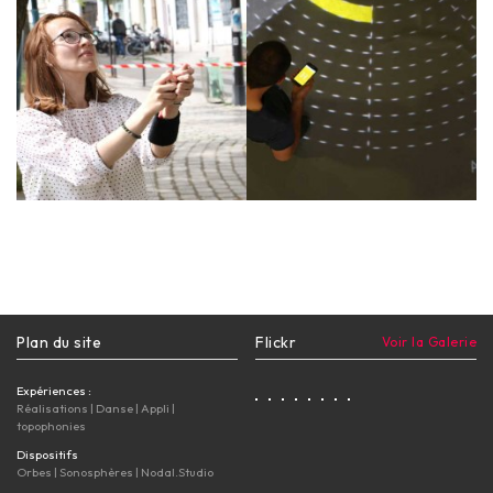
Plan du site
Flickr
Voir la Galerie
Expériences :
Réalisations
|
Danse
|
Appli
|
topophonies
Dispositifs
Orbes
|
Sonosphères
|
Nodal.Studio