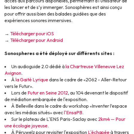
accès aux parcours disponibles, permettant à l'utilisateur de
les lancer et de s’y immerger. Sonosphères est ainsi conçu
pour offrir aussi bien des balades guidées que des
expériences sonores immersives.
→
Télécharger pour iOS
→
Télécharger pour Android
Sonospheres a été déployé sur différents sites :
Un audioguide 2.0 dédié à
la Chartreuse Villeneuve Lez
Avignon
.
À
la Gaité Lyrique
dans le cadre de «2062 - Aller-Retour
vers le Futur».
Lors de
Futur en Seine 2012
, au 104 devenant le dispositif
de médiation embarquée de l'exposition.
À Belleville dans le cadre du workshop «Inventer l’espace
avec les médias situés» avec
l'EnsaPB
.
Sur le plateau de L'ENS Paris-Saclay avec
2km4 — Pour
une écologie joyeuse
.
À Péruwelz pour revisiter l'exposition
L'échapée
à travers