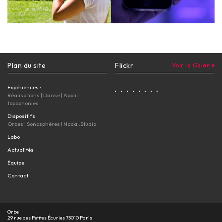
Plan du site
Flickr
Voir la Galerie
Expériences :
Réalisations
|
Danse
|
Appli
|
topophonies
Dispositifs
Orbes
|
Sonosphères
|
Nodal.Studio
Labo
Actualités
Équipe
Contact
Orbe
29 rue des Petites Écuries 75010 Paris