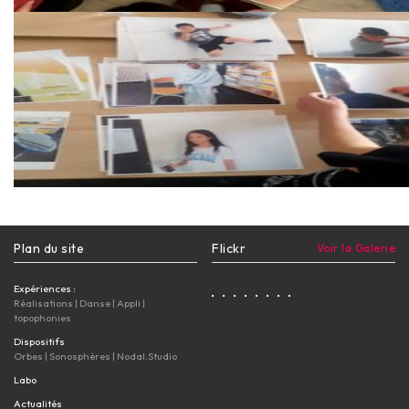
Plan du site
Flickr
Voir la Galerie
Expériences :
Réalisations
|
Danse
|
Appli
|
topophonies
Dispositifs
Orbes
|
Sonosphères
|
Nodal.Studio
Labo
Actualités