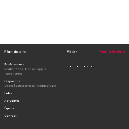
Plan du site
Flickr
Voir la Galerie
Expériences :
Réalisations
|
Danse
|
Appli
|
topophonies
Dispositifs
Orbes
|
Sonosphères
|
Nodal.Studio
Labo
Actualités
Équipe
Contact