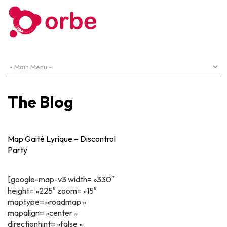
The Blog
Map Gaité Lyrique – Discontrol
Party
[google-map-v3 width= »330″
height= »225″ zoom= »15″
maptype= »roadmap »
mapalign= »center »
directionhint= »false »