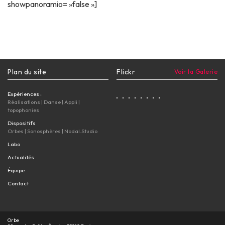
showpanoramio= »false »]
Plan du site
Flickr
Voir la Galerie
Expériences :
Réalisations
|
Danse
|
Appli
|
topophonies
Dispositifs
Orbes
|
Sonosphères
|
Nodal.Studio
Labo
Actualités
Équipe
Contact
Orbe