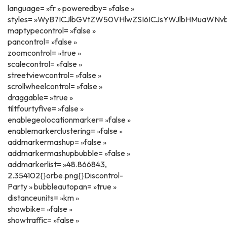
language= »fr » poweredby= »false »
styles= »WyB7ICJlbGVtZW50VHlwZSI6ICJsYWJlbHMuaWNvb
maptypecontrol= »false »
pancontrol= »false »
zoomcontrol= »true »
scalecontrol= »false »
streetviewcontrol= »false »
scrollwheelcontrol= »false »
draggable= »true »
tiltfourtyfive= »false »
enablegeolocationmarker= »false »
enablemarkerclustering= »false »
addmarkermashup= »false »
addmarkermashupbubble= »false »
addmarkerlist= »48.866843,
2.354102{}orbe.png{}Discontrol-
Party » bubbleautopan= »true »
distanceunits= »km »
showbike= »false »
showtraffic= »false »