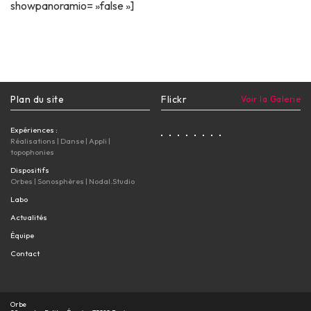
showpanoramio= »false »]
Plan du site
Flickr
Voir la Galerie
Expériences :
Réalisations
|
Danse
|
Appli
|
topophonies
Dispositifs
Orbes
|
Sonosphères
|
Nodal.Studio
Labo
Actualités
Équipe
Contact
Orbe