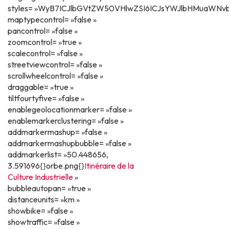
styles= »WyB7ICJlbGVtZW50VHlwZSI6ICJsYWJlbHMuaWNvb
maptypecontrol= »false »
pancontrol= »false »
zoomcontrol= »true »
scalecontrol= »false »
streetviewcontrol= »false »
scrollwheelcontrol= »false »
draggable= »true »
tiltfourtyfive= »false »
enablegeolocationmarker= »false »
enablemarkerclustering= »false »
addmarkermashup= »false »
addmarkermashupbubble= »false »
addmarkerlist= »50.448656,
3.591696{}orbe.png{}
Itinéraire de la
Culture Industrielle
»
bubbleautopan= »true »
distanceunits= »km »
showbike= »false »
showtraffic= »false »