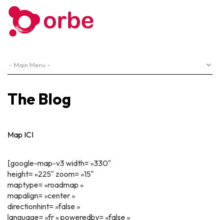
The Blog
Map ICI
[google-map-v3 width= »330″
height= »225″ zoom= »15″
maptype= »roadmap »
mapalign= »center »
directionhint= »false »
language= »fr » poweredby= »false »