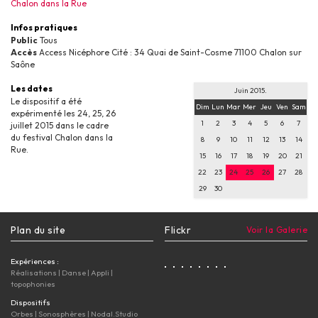
Chalon dans la Rue
Infos pratiques
Public
Tous
Accès
Access Nicéphore Cité : 34 Quai de Saint-Cosme 71100 Chalon sur
Saône
Les dates
Juin 2015.
Le dispositif a été
Dim
Lun
Mar
Mer
Jeu
Ven
Sam
expérimenté les 24, 25, 26
1
2
3
4
5
6
7
juillet 2015 dans le cadre
du festival Chalon dans la
8
9
10
11
12
13
14
Rue.
15
16
17
18
19
20
21
22
23
24
25
26
27
28
29
30
Plan du site
Flickr
Voir la Galerie
Expériences :
Réalisations
|
Danse
|
Appli
|
topophonies
Dispositifs
Orbes
|
Sonosphères
|
Nodal.Studio