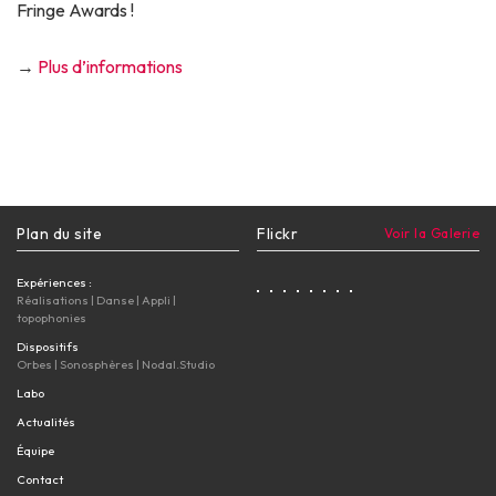
Fringe Awards !
→
Plus d’informations
Plan du site
Flickr
Voir la Galerie
Expériences :
Réalisations
|
Danse
|
Appli
|
topophonies
Dispositifs
Orbes
|
Sonosphères
|
Nodal.Studio
Labo
Actualités
Équipe
Contact