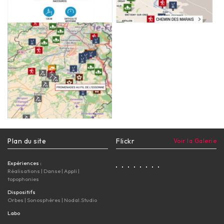
Plan du site
Flickr
Voir la Galerie
Expériences :
Réalisations
|
Danse
|
Appli
|
topophonies
Dispositifs
Orbes
|
Sonosphères
|
Nodal.Studio
Labo