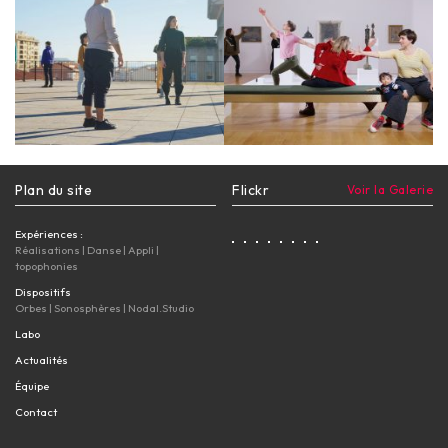
Plan du site
Flickr
Voir la Galerie
Expériences :
Réalisations
|
Danse
|
Appli
|
topophonies
Dispositifs
Orbes
|
Sonosphères
|
Nodal.Studio
Labo
Actualités
Équipe
Contact