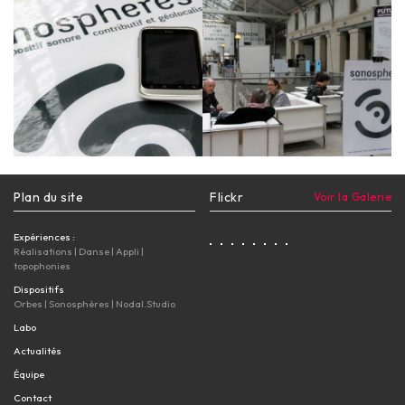
Plan du site
Flickr
Voir la Galerie
Expériences :
Réalisations
|
Danse
|
Appli
|
topophonies
Dispositifs
Orbes
|
Sonosphères
|
Nodal.Studio
Labo
Actualités
Équipe
Contact