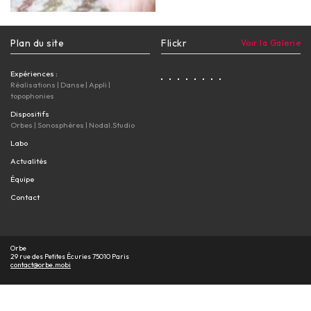
Plan du site
Flickr
Voir la Galerie
Expériences :
Réalisations
|
Danse
|
Appli
|
topophonies
Dispositifs
Orbes
|
Sonosphères
|
Nodal.Studio
Labo
Actualités
Équipe
Contact
Orbe
29 rue des Petites Écuries 75010 Paris
contact@orbe.mobi