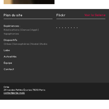
Plan du site
Flickr
Voir la Galerie
Expériences :
Réalisations
|
Danse
|
Appli
|
topophonies
Dispositifs
Orbes
|
Sonosphères
|
Nodal.Studio
Labo
Actualités
Équipe
Contact
Orbe
29 rue des Petites Écuries 75010 Paris
contact@orbe.mobi