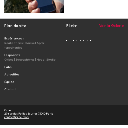
Plan du site
Flickr
Voir la Galerie
Expériences :
Réalisations
|
Danse
|
Appli
|
topophonies
Dispositifs
Orbes
|
Sonosphères
|
Nodal.Studio
Labo
Actualités
Équipe
Contact
Orbe
29 rue des Petites Écuries 75010 Paris
contact@orbe.mobi